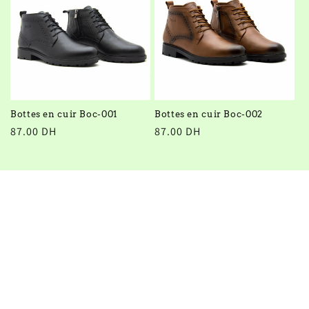
c
t
i
o
n
Bottes en cuir Boc-001
Bottes en cuir Boc-002
Prix
87.00 DH
Prix
87.00 DH
:
habituel
habituel
Subscribe to our
emails
Be the first to know about new collections and
exclusive offers.